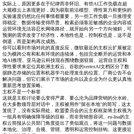
实际上，原因更多在于纪律而非怀旧。有些AI工作负载在超
大规模云上表现更好，因为获取前沿模型、弹性算力和更快的
实验速度仍然比任何事情都重要，另一些工作负载一旦推理变
得稳定、数据传输变得昂贵、检索必须靠近敏感的企业内容或
运营环境无法容忍长网络路径，就开始向另一个方向倾斜，可
预测的需求改变了经济性，本地性也是，控制权也是，这不是
倒退，而是架构再次成熟。
你可以看到市场对此的直接反应，微软最近的主权云扩展被定
位为横跨公有和私有环境的连续体，包括完全断开的运营和本
地AI推理。亚马逊云科技现在围绕数据驻留、运营自主权和
弹性要求来定位其欧洲主权云。谷歌的vertexAI文档区分了数
据静态存储的位置和机器学习处理发生的位置。厂商公告不会
解决问题，但它们展示了市场的走向以及企业为什么更认真地
重新思考放置策略。
主权不是一个标签
这就是主权讨论要么变得严肃、要么沦为品牌营销的分水岭。
在大多数领导层对话中，主权被用作"留在本地"的简写，这太
笼统了，没有实际用处。欧盟委员会的云主权框架将主权视为
一组具有明确保障等级的目标，而非营销形容词。eu-lisa的主
权云简报从公共部门角度提出了类似观点，将这一问题与数据
本地化、治理、合规、管辖、透明和运营控制挂钩。这更接近