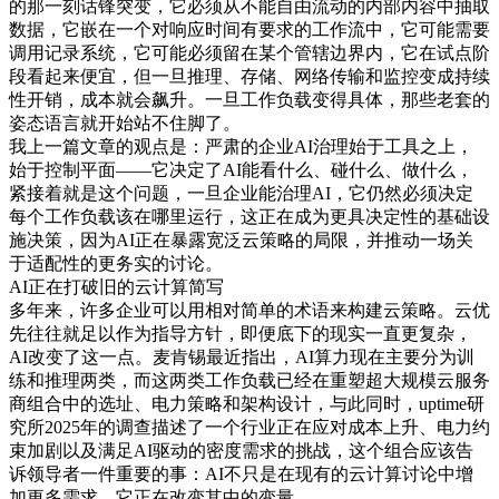
的那一刻话锋突变，它必须从不能自由流动的内部内容中抽取
数据，它嵌在一个对响应时间有要求的工作流中，它可能需要
调用记录系统，它可能必须留在某个管辖边界内，它在试点阶
段看起来便宜，但一旦推理、存储、网络传输和监控变成持续
性开销，成本就会飙升。一旦工作负载变得具体，那些老套的
姿态语言就开始站不住脚了。
我上一篇文章的观点是：严肃的企业AI治理始于工具之上，
始于控制平面——它决定了AI能看什么、碰什么、做什么，
紧接着就是这个问题，一旦企业能治理AI，它仍然必须决定
每个工作负载该在哪里运行，这正在成为更具决定性的基础设
施决策，因为AI正在暴露宽泛云策略的局限，并推动一场关
于适配性的更务实的讨论。
AI正在打破旧的云计算简写
多年来，许多企业可以用相对简单的术语来构建云策略。云优
先往往就足以作为指导方针，即便底下的现实一直更复杂，
AI改变了这一点。麦肯锡最近指出，AI算力现在主要分为训
练和推理两类，而这两类工作负载已经在重塑超大规模云服务
商组合中的选址、电力策略和架构设计，与此同时，uptime研
究所2025年的调查描述了一个行业正在应对成本上升、电力约
束加剧以及满足AI驱动的密度需求的挑战，这个组合应该告
诉领导者一件重要的事：AI不只是在现有的云计算讨论中增
加更多需求，它正在改变其中的变量。