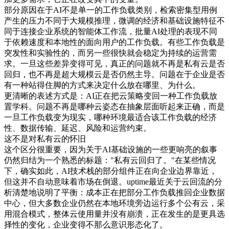
部分原因在于AI不是单一的工作负载类别，检索密集型用例
产生的压力不同于大规模推理，微调的经济和基础设施特征不
同于连接企业系统的智能体工作流，批量AI处理的表现不同
于依赖速度和本地性的面向用户的工作负载。有些工作负载是
突发性和实验性的，而另一些很快就会稳定为持续的运营需
求。一旦这些差异变得可见，真正的问题就不再是私有云是否
回归，也不再是超大规模云是否仍然主导。问题在于企业是否
有一种站得住脚的方式来决定什么放在哪里、为什么。
更清晰的表述方式是：AI正在把云策略变回一种工作负载放
置学科。问题不再是哪种云姿态在抽象层面听起来正确，而是
一旦工作负载变为现实，哪种环境最适合该工作负载的经济
性、数据传输、延迟、风险和运营约束。
这不是对私有云的怀旧
这个区分很重要，因为关于AI基础设施的一些更响亮的叙事
仍然归结为一个熟悉的标题："私有云回归了。"在某些情况
下，确实如此，AI技术栈的部分组件正在向企业边界靠近，
但这并不自动意味着市场在倒退。uptime最近关于云回流的分
析清楚地说明了平衡：成本正在把部分工作负载推回企业数据
中心，但大多数企业仍然在本地环境旁边运行多个公有云，采
用混合模式，整体云使用量并没有崩溃，正在发生的是更具选
择性的变化，企业变得不那么意识形态化了。