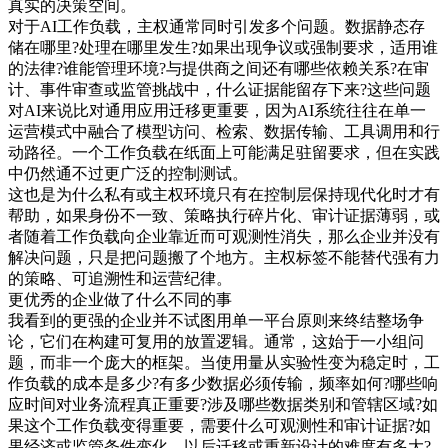
真实的决策空间。
对于AI工作负载，主权通常同时引发多个问题。数据静态存
储在哪里?处理在哪里发生?如果出现争议或强制要求，适用谁
的法律?谁能管理环境?与提供商之间还有哪些依赖关系?在审
计、事件审查或监管挑战中，什么证据能留存下来?这些问题
对AI来说比对通用应用迁移更重要，因为AI系统往往在单一
运营模式中融合了模型访问、检索、数据传输、工具调用和行
动路径。一个工作负载在纸面上可能满足驻留要求，但在实践
中仍然通不过更广泛的控制测试。
这也是为什么私有或主权环境只有在控制层保持现代化时才有
帮助，如果身份不一致、策略执行碎片化、审计证据薄弱，或
者随着工作负载向企业靠近而可观测性消失，那么企业并没有
解决问题，只是把问题搬了个地方。主权标签不能替代强有力
的策略、可追溯性和运营纪律。
更优秀的企业做了什么不同的事
我看到的更强的企业并不试图用单一平台原则来终结整场争
论，它们在构建可复用的放置逻辑。通常，这始于一小组问
题，而非一个庞大的框架。当使用量从实验性变为稳定时，工
作负载的成本是多少?有多少数据必须传输，频率如何?哪些响
应时间对业务流程真正重要?涉及哪些数据类别和管辖区域?如
果这个工作负载变得重要，需要什么可观测性和审计证据?如
果经济或监管条件变化，以后迁移或重新设计的难度有多大?