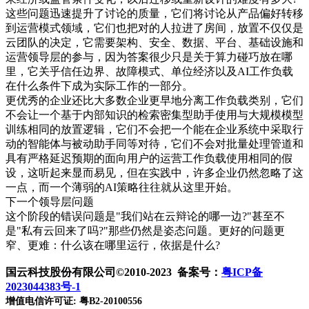
这些问题迅速提升了讨论的质量，它们将讨论从产品偏好转移
到运营模式领域，它们也把对的人拉进了房间，放置不仅仅是
云团队的决定，它需要架构、安全、数据、平台、基础设施和
运营领导层的参与，因为答案很少只是关于算力碰巧放在哪
里，它关乎信任边界、故障模式、单位经济以及AI工作负载
在什么条件下成为实际工作的一部分。
更优秀的企业还比大多数企业更早地分离工作负载类别，它们
不会让一个基于内部知识的检索密集型助手使用与大规模模型
训练相同的放置逻辑，它们不会把一个能在企业系统中采取行
动的智能体与被动助手同等对待，它们不会对批量处理管道和
具有严格延迟预期的面向用户的运营工作负载使用相同的假
设，这听起来显而易见，但在实践中，许多企业仍然忽略了这
一点，而一个薄弱的AI策略往往就从这里开始。
下一个领导层问题
这个阶段的错误问题是"我们站在云辩论的哪一边?"甚至不
是"私有云回来了吗?"那些仍然是姿态问题。更好的问题更
窄、更难：什么该在哪里运行，依据是什么?
国云科技股份有限公司©2010-2023 备案号：
粤ICP备
2023044383号-1
增值电信许可证: 粤B2-20100556